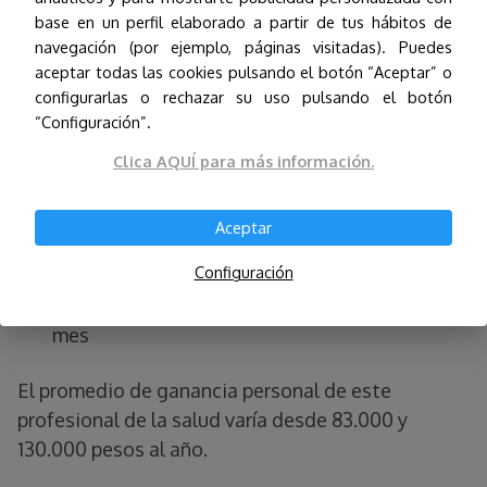
El suelo azteca puede hacer unas comparaciones
base en un perfil elaborado a partir de tus hábitos de
entre el IMSS, el ISEM y ofertas particulares:
navegación (por ejemplo, páginas visitadas). Puedes
aceptar todas las cookies pulsando el botón “Aceptar” o
✅ En el IMSS (Instituto Mexicano de
configurarlas o rechazar su uso pulsando el botón
Seguridad Social) se cuenta con un salario de
“Configuración”.
unos 3.000 pesos mensuales
Clica AQUÍ para más información.
✅ En el ISEM (Instituto de Salud de estado de
México) se devengan unos 13.000 pesos cada
Aceptar
mes
Configuración
✅ Empresas particulares unos 9.000 pesos por
mes
El promedio de ganancia personal de este
profesional de la salud varía desde 83.000 y
130.000 pesos al año.